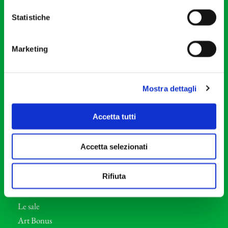
Partita Iva 04410060158
Cod. Fisc. 80078650159
Statistiche
Tel: +39 02 87905
Teatro Dal Verme
Marketing
Via S. Giovanni sul Muro, 2
20121 Milano
Mostra dettagli
Orchestra I Pomeriggi Musicali
Storia
Accetta tutti
Direttore Artistico
Direttore emerito
Accetta selezionati
Professori d’Orchestra
Rifiuta
Eventi Corporate
Le aziende e il teatro
Le sale
Art Bonus