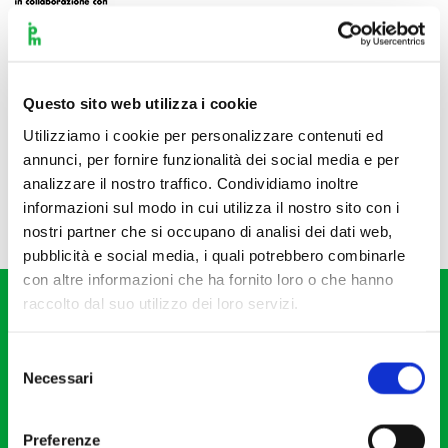
Questo sito web utilizza i cookie
Utilizziamo i cookie per personalizzare contenuti ed
annunci, per fornire funzionalità dei social media e per
analizzare il nostro traffico. Condividiamo inoltre
informazioni sul modo in cui utilizza il nostro sito con i
nostri partner che si occupano di analisi dei dati web,
pubblicità e social media, i quali potrebbero combinarle
con altre informazioni che ha fornito loro o che hanno
raccolto dal suo utilizzo dei loro servizi.
Selezione
Necessari
del
consenso
Fondazione I Pomeriggi Musicali
Via S. Giovanni sul Muro, 2
Preferenze