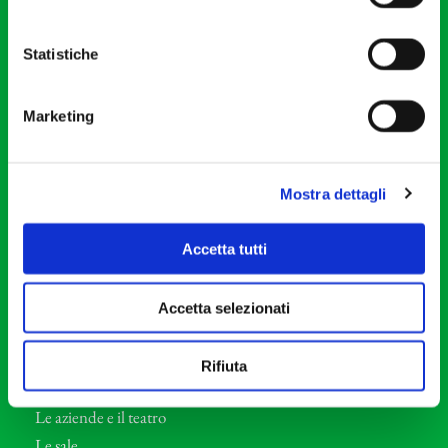
20121 Milano
Partita Iva 04410060158
Statistiche
Cod. Fisc. 80078650159
Tel: +39 02 87905
Marketing
Teatro Dal Verme
Via S. Giovanni sul Muro, 2
20121 Milano
Mostra dettagli
Orchestra I Pomeriggi Musicali
Accetta tutti
Storia
Direttore Artistico
Accetta selezionati
Direttore emerito
Professori d’Orchestra
Rifiuta
Eventi Corporate
Le aziende e il teatro
Le sale