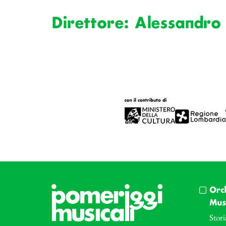
Direttore: Alessandro
Orc
Musi
Stori