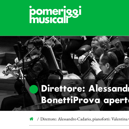
Direttore: Alessand
BonettiProva aperta
Direttore: Alessandro Cadario, pianoforti: Valentina 