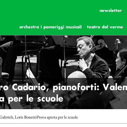
newsletter
orchestra i pomeriggi musicali
teatro dal verme
ro Cadario, pianoforti: Valen
 per le scuole
Gabrieli, Loris BonettiProva aperta per le scuole