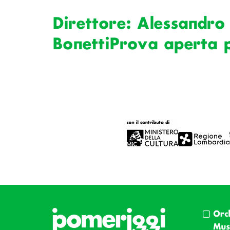
Direttore: Alessandro 
BonettiProva aperta p
Orc
Musi