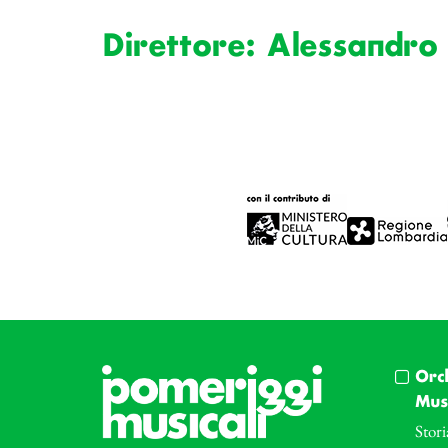
Direttore: Alessandro
Orc
Musi
Stori