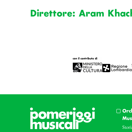
Direttore: Aram Khac
Orc
Musi
Stori