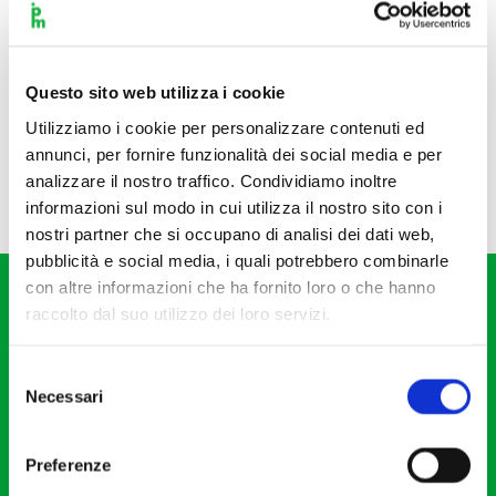
Questo sito web utilizza i cookie
Utilizziamo i cookie per personalizzare contenuti ed
annunci, per fornire funzionalità dei social media e per
analizzare il nostro traffico. Condividiamo inoltre
informazioni sul modo in cui utilizza il nostro sito con i
nostri partner che si occupano di analisi dei dati web,
pubblicità e social media, i quali potrebbero combinarle
con altre informazioni che ha fornito loro o che hanno
raccolto dal suo utilizzo dei loro servizi.
Selezione
Necessari
del
Fondazione I Pomeriggi Musicali
consenso
Via S. Giovanni sul Muro, 2
Preferenze
20121 Milano