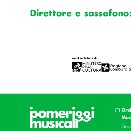
Direttore e sassofono
Orc
Musi
Stori