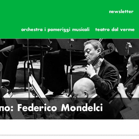
newsletter
orchestra i pomeriggi musicali
teatro dal verme
no: Federico Mondelci