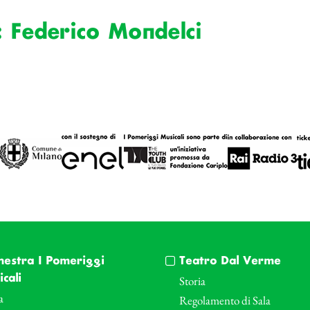
: Federico Mondelci
hestra I Pomeriggi
Teatro Dal Verme
cali
Storia
a
Regolamento di Sala