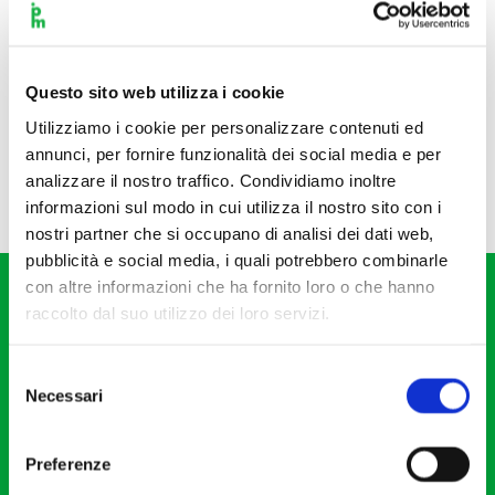
Questo sito web utilizza i cookie
Utilizziamo i cookie per personalizzare contenuti ed
annunci, per fornire funzionalità dei social media e per
analizzare il nostro traffico. Condividiamo inoltre
informazioni sul modo in cui utilizza il nostro sito con i
nostri partner che si occupano di analisi dei dati web,
pubblicità e social media, i quali potrebbero combinarle
con altre informazioni che ha fornito loro o che hanno
raccolto dal suo utilizzo dei loro servizi.
Selezione
Necessari
del
Fondazione I Pomeriggi Musicali
consenso
Via S. Giovanni sul Muro, 2
Preferenze
20121 Milano