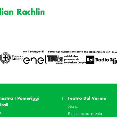
lian Rachlin
hestra I Pomeriggi
Teatro Dal Verme
cali
Storia
a
Regolamento di Sala