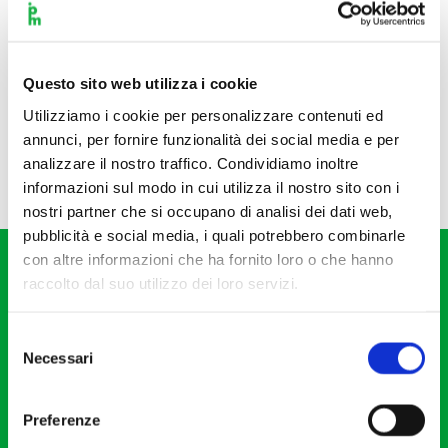
Questo sito web utilizza i cookie
Utilizziamo i cookie per personalizzare contenuti ed
annunci, per fornire funzionalità dei social media e per
analizzare il nostro traffico. Condividiamo inoltre
informazioni sul modo in cui utilizza il nostro sito con i
nostri partner che si occupano di analisi dei dati web,
pubblicità e social media, i quali potrebbero combinarle
con altre informazioni che ha fornito loro o che hanno
raccolto dal suo utilizzo dei loro servizi.
Selezione
Necessari
del
Fondazione I Pomeriggi Musicali
consenso
Via S. Giovanni sul Muro, 2
Preferenze
20121 Milano