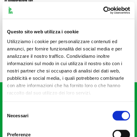
Questo sito web utilizza i cookie
Utilizziamo i cookie per personalizzare contenuti ed
annunci, per fornire funzionalità dei social media e per
analizzare il nostro traffico. Condividiamo inoltre
informazioni sul modo in cui utilizza il nostro sito con i
nostri partner che si occupano di analisi dei dati web,
pubblicità e social media, i quali potrebbero combinarle
con altre informazioni che ha fornito loro o che hanno
raccolto dal suo utilizzo dei loro servizi.
Selezione
Necessari
del
consenso
Fondazione I Pomeriggi Musicali
Via S. Giovanni sul Muro, 2
Preferenze