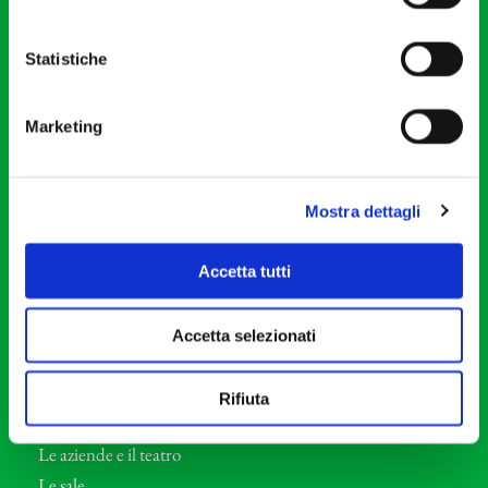
20121 Milano
Partita Iva 04410060158
Statistiche
Cod. Fisc. 80078650159
Tel: +39 02 87905
Marketing
Teatro Dal Verme
Via S. Giovanni sul Muro, 2
20121 Milano
Mostra dettagli
Orchestra I Pomeriggi Musicali
Accetta tutti
Storia
Direttore Artistico
Accetta selezionati
Direttore emerito
Professori d’Orchestra
Rifiuta
Eventi Corporate
Le aziende e il teatro
Le sale