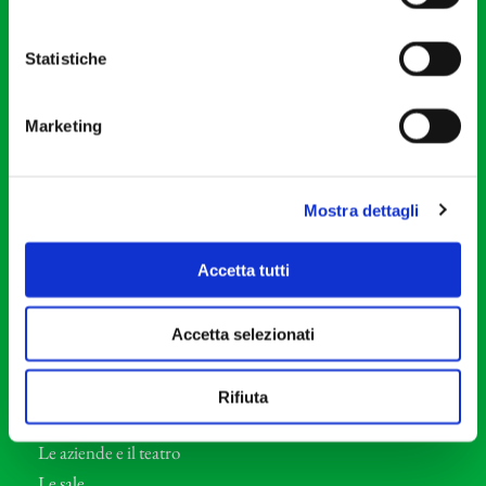
20121 Milano
Partita Iva 04410060158
Statistiche
Cod. Fisc. 80078650159
Tel: +39 02 87905
Marketing
Teatro Dal Verme
Via S. Giovanni sul Muro, 2
20121 Milano
Mostra dettagli
Orchestra I Pomeriggi Musicali
Accetta tutti
Storia
Direttore Artistico
Accetta selezionati
Direttore emerito
Professori d’Orchestra
Rifiuta
Eventi Corporate
Le aziende e il teatro
Le sale