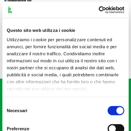
Questo sito web utilizza i cookie
Utilizziamo i cookie per personalizzare contenuti ed
annunci, per fornire funzionalità dei social media e per
analizzare il nostro traffico. Condividiamo inoltre
informazioni sul modo in cui utilizza il nostro sito con i
nostri partner che si occupano di analisi dei dati web,
pubblicità e social media, i quali potrebbero combinarle
con altre informazioni che ha fornito loro o che hanno
raccolto dal suo utilizzo dei loro servizi.
Selezione
Necessari
del
consenso
Fondazione I Pomeriggi Musicali
Via S. Giovanni sul Muro, 2
Preferenze