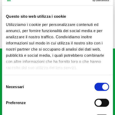
Questo sito web utilizza i cookie
Utilizziamo i cookie per personalizzare contenuti ed
annunci, per fornire funzionalità dei social media e per
analizzare il nostro traffico. Condividiamo inoltre
informazioni sul modo in cui utilizza il nostro sito con i
nostri partner che si occupano di analisi dei dati web,
pubblicità e social media, i quali potrebbero combinarle
con altre informazioni che ha fornito loro o che hanno
raccolto dal suo utilizzo dei loro servizi.
Selezione
Fondazione I Pomeriggi Musicali
Necessari
del
Via S. Giovanni sul Muro, 2
consenso
20121 Milano
Preferenze
Partita Iva 04410060158
Cod. Fisc. 80078650159