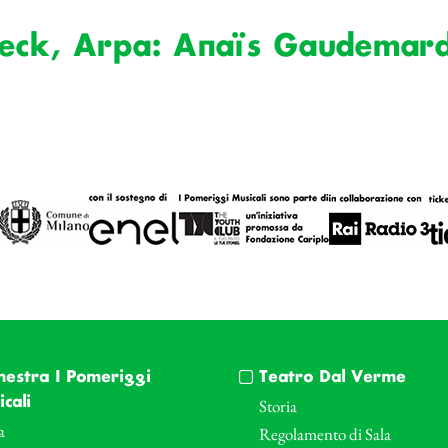
deck, Arpa: Anaïs Gaudemar
hestra I Pomeriggi
Teatro Dal Verme
cali
Storia
a
Regolamento di Sala