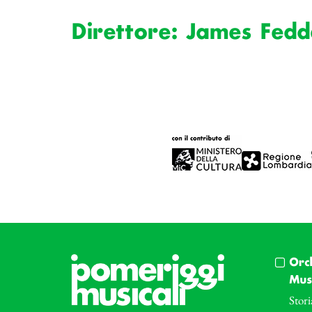
Direttore: James Fed
Orc
Musi
Stori