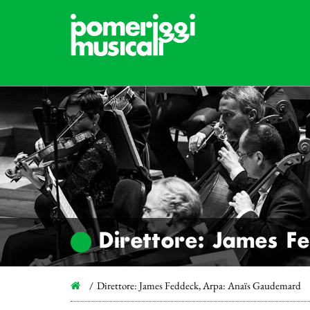
Direttore: James F
Direttore: James Feddeck, Arpa: Anaïs Gaudemard