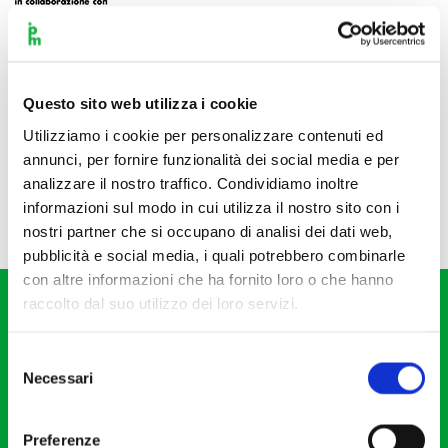
Questo sito web utilizza i cookie
Utilizziamo i cookie per personalizzare contenuti ed
annunci, per fornire funzionalità dei social media e per
analizzare il nostro traffico. Condividiamo inoltre
informazioni sul modo in cui utilizza il nostro sito con i
nostri partner che si occupano di analisi dei dati web,
pubblicità e social media, i quali potrebbero combinarle
con altre informazioni che ha fornito loro o che hanno
raccolto dal suo utilizzo dei loro servizi.
Selezione
Necessari
del
consenso
Fondazione I Pomeriggi Musicali
Via S. Giovanni sul Muro, 2
Preferenze