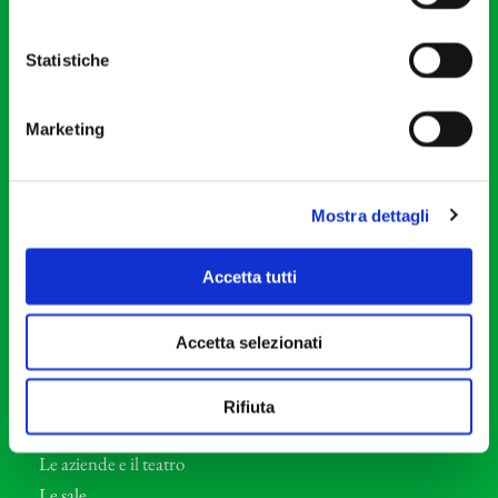
20121 Milano
Partita Iva 04410060158
Statistiche
Cod. Fisc. 80078650159
Tel: +39 02 87905
Marketing
Teatro Dal Verme
Via S. Giovanni sul Muro, 2
20121 Milano
Mostra dettagli
Orchestra I Pomeriggi Musicali
Accetta tutti
Storia
Direttore Artistico
Accetta selezionati
Direttore emerito
Professori d’Orchestra
Rifiuta
Eventi Corporate
Le aziende e il teatro
Le sale