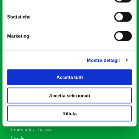
20121 Milano
Partita Iva 04410060158
Statistiche
Cod. Fisc. 80078650159
Tel: +39 02 87905
Marketing
Teatro Dal Verme
Via S. Giovanni sul Muro, 2
20121 Milano
Mostra dettagli
Orchestra I Pomeriggi Musicali
Accetta tutti
Storia
Direttore Artistico
Accetta selezionati
Direttore emerito
Professori d’Orchestra
Rifiuta
Eventi Corporate
Le aziende e il teatro
Le sale