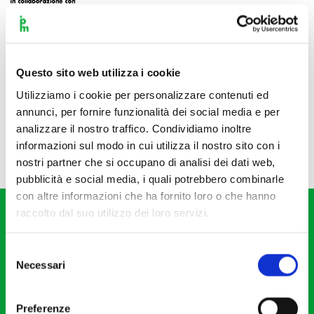
Questo sito web utilizza i cookie
Utilizziamo i cookie per personalizzare contenuti ed
annunci, per fornire funzionalità dei social media e per
analizzare il nostro traffico. Condividiamo inoltre
informazioni sul modo in cui utilizza il nostro sito con i
nostri partner che si occupano di analisi dei dati web,
pubblicità e social media, i quali potrebbero combinarle
con altre informazioni che ha fornito loro o che hanno
raccolto dal suo utilizzo dei loro servizi.
Selezione
Necessari
del
consenso
Fondazione I Pomeriggi Musicali
Via S. Giovanni sul Muro, 2
Preferenze