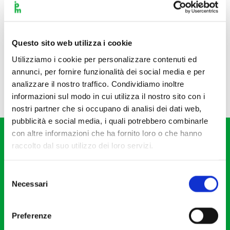
Questo sito web utilizza i cookie
Utilizziamo i cookie per personalizzare contenuti ed
annunci, per fornire funzionalità dei social media e per
analizzare il nostro traffico. Condividiamo inoltre
informazioni sul modo in cui utilizza il nostro sito con i
nostri partner che si occupano di analisi dei dati web,
pubblicità e social media, i quali potrebbero combinarle
con altre informazioni che ha fornito loro o che hanno
raccolto dal suo utilizzo dei loro servizi.
Selezione
Necessari
del
Fondazione I Pomeriggi Musicali
consenso
Via S. Giovanni sul Muro, 2
Preferenze
20121 Milano