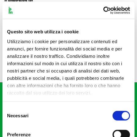
Questo sito web utilizza i cookie
Utilizziamo i cookie per personalizzare contenuti ed
annunci, per fornire funzionalità dei social media e per
analizzare il nostro traffico. Condividiamo inoltre
informazioni sul modo in cui utilizza il nostro sito con i
nostri partner che si occupano di analisi dei dati web,
pubblicità e social media, i quali potrebbero combinarle
con altre informazioni che ha fornito loro o che hanno
raccolto dal suo utilizzo dei loro servizi.
Selezione
Necessari
del
consenso
Fondazione I Pomeriggi Musicali
Via S. Giovanni sul Muro, 2
Preferenze