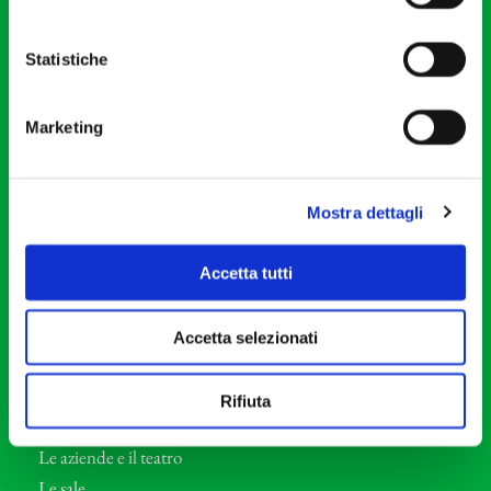
20121 Milano
Partita Iva 04410060158
Statistiche
Cod. Fisc. 80078650159
Tel: +39 02 87905
Marketing
Teatro Dal Verme
Via S. Giovanni sul Muro, 2
20121 Milano
Mostra dettagli
Orchestra I Pomeriggi Musicali
Accetta tutti
Storia
Direttore Artistico
Accetta selezionati
Direttore emerito
Professori d’Orchestra
Rifiuta
Eventi Corporate
Le aziende e il teatro
Le sale