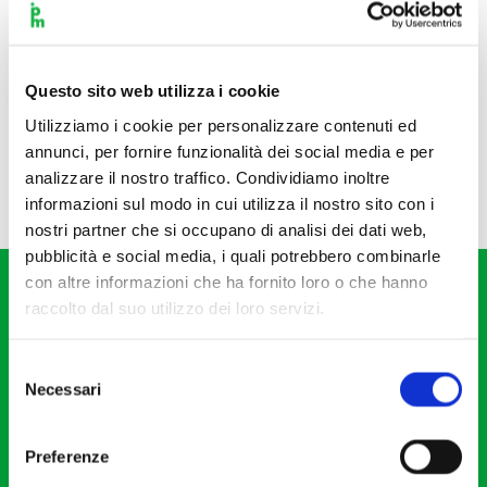
Questo sito web utilizza i cookie
Utilizziamo i cookie per personalizzare contenuti ed
annunci, per fornire funzionalità dei social media e per
analizzare il nostro traffico. Condividiamo inoltre
informazioni sul modo in cui utilizza il nostro sito con i
nostri partner che si occupano di analisi dei dati web,
pubblicità e social media, i quali potrebbero combinarle
con altre informazioni che ha fornito loro o che hanno
raccolto dal suo utilizzo dei loro servizi.
Selezione
Necessari
del
Fondazione I Pomeriggi Musicali
consenso
Via S. Giovanni sul Muro, 2
Preferenze
20121 Milano