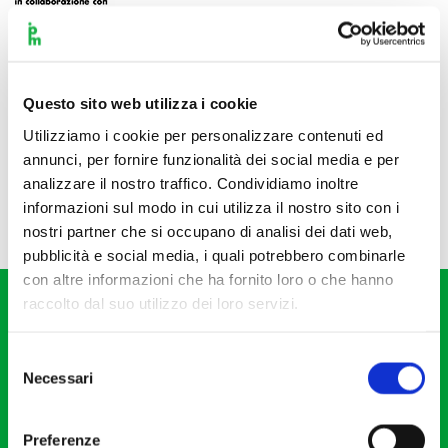
Questo sito web utilizza i cookie
Utilizziamo i cookie per personalizzare contenuti ed
annunci, per fornire funzionalità dei social media e per
analizzare il nostro traffico. Condividiamo inoltre
informazioni sul modo in cui utilizza il nostro sito con i
nostri partner che si occupano di analisi dei dati web,
pubblicità e social media, i quali potrebbero combinarle
con altre informazioni che ha fornito loro o che hanno
raccolto dal suo utilizzo dei loro servizi.
Selezione
Necessari
del
consenso
Fondazione I Pomeriggi Musicali
Via S. Giovanni sul Muro, 2
Preferenze