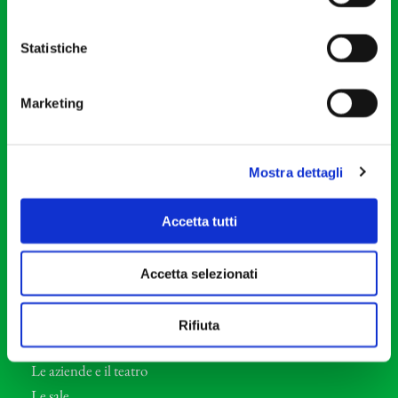
20121 Milano
Partita Iva 04410060158
Statistiche
Cod. Fisc. 80078650159
Tel: +39 02 87905
Marketing
Teatro Dal Verme
Via S. Giovanni sul Muro, 2
20121 Milano
Mostra dettagli
Orchestra I Pomeriggi Musicali
Accetta tutti
Storia
Direttore Artistico
Accetta selezionati
Direttore emerito
Professori d’Orchestra
Rifiuta
Eventi Corporate
Le aziende e il teatro
Le sale