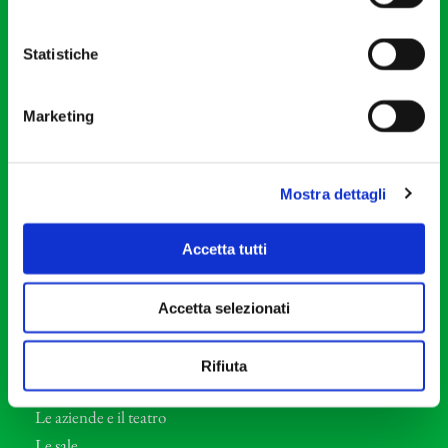
20121 Milano
Partita Iva 04410060158
Statistiche
Cod. Fisc. 80078650159
Tel: +39 02 87905
Marketing
Teatro Dal Verme
Via S. Giovanni sul Muro, 2
20121 Milano
Mostra dettagli
Orchestra I Pomeriggi Musicali
Accetta tutti
Storia
Direttore Artistico
Accetta selezionati
Direttore emerito
Professori d’Orchestra
Rifiuta
Eventi Corporate
Le aziende e il teatro
Le sale