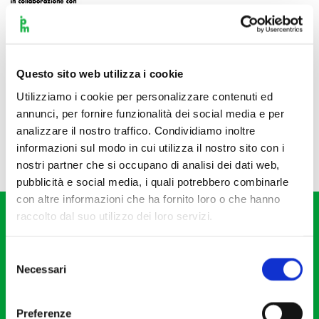
Questo sito web utilizza i cookie
Utilizziamo i cookie per personalizzare contenuti ed
annunci, per fornire funzionalità dei social media e per
analizzare il nostro traffico. Condividiamo inoltre
informazioni sul modo in cui utilizza il nostro sito con i
nostri partner che si occupano di analisi dei dati web,
pubblicità e social media, i quali potrebbero combinarle
con altre informazioni che ha fornito loro o che hanno
raccolto dal suo utilizzo dei loro servizi.
Selezione
Necessari
del
consenso
Fondazione I Pomeriggi Musicali
Via S. Giovanni sul Muro, 2
Preferenze