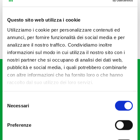
Questo sito web utilizza i cookie
Utilizziamo i cookie per personalizzare contenuti ed
annunci, per fornire funzionalità dei social media e per
analizzare il nostro traffico. Condividiamo inoltre
informazioni sul modo in cui utilizza il nostro sito con i
nostri partner che si occupano di analisi dei dati web,
pubblicità e social media, i quali potrebbero combinarle
con altre informazioni che ha fornito loro o che hanno
raccolto dal suo utilizzo dei loro servizi.
Selezione
Fondazione I Pomeriggi Musicali
Necessari
del
Via S. Giovanni sul Muro, 2
consenso
20121 Milano
Preferenze
Partita Iva 04410060158
Cod. Fisc. 80078650159