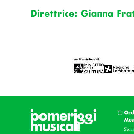
Direttrice: Gianna Fr
Orc
Musi
Stori