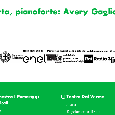
atta, pianoforte: Avery Gagli
hestra I Pomeriggi
Teatro Dal Verme
cali
Storia
a
Regolamento di Sala