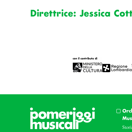
Direttrice: Jessica Cot
Orc
Musi
Stori