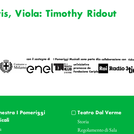
tis, Viola: Timothy Ridout
hestra I Pomeriggi
Teatro Dal Verme
cali
Storia
a
Regolamento di Sala