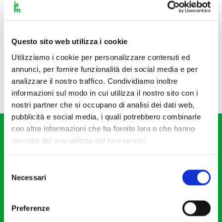
Questo sito web utilizza i cookie
Utilizziamo i cookie per personalizzare contenuti ed
annunci, per fornire funzionalità dei social media e per
analizzare il nostro traffico. Condividiamo inoltre
informazioni sul modo in cui utilizza il nostro sito con i
nostri partner che si occupano di analisi dei dati web,
pubblicità e social media, i quali potrebbero combinarle
con altre informazioni che ha fornito loro o che hanno
raccolto dal suo utilizzo dei loro servizi.
Selezione
Necessari
del
Fondazione I Pomeriggi Musicali
consenso
Via S. Giovanni sul Muro, 2
Preferenze
20121 Milano