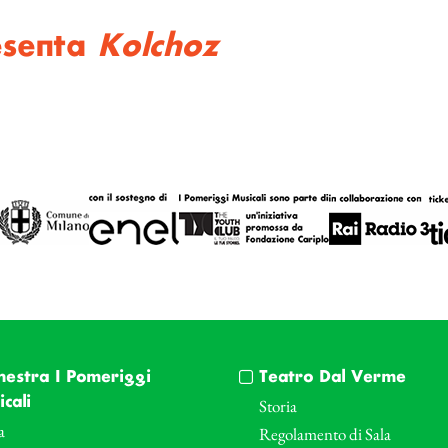
esenta
Kolchoz
hestra I Pomeriggi
Teatro Dal Verme
cali
Storia
a
Regolamento di Sala