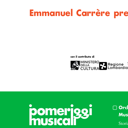
Emmanuel Carrère pr
Orc
Musi
Stori