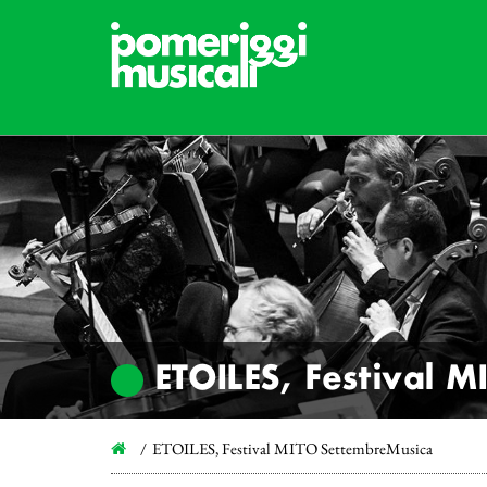
ETOILES, Festival 
ETOILES, Festival MITO SettembreMusica