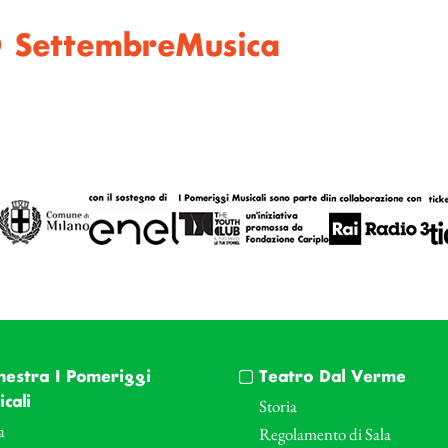
O SettembreMusica
hestra I Pomeriggi
Teatro Dal Verme
cali
Storia
a
Regolamento di Sala