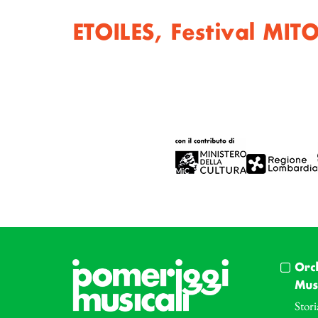
ETOILES, Festival MIT
Orc
Musi
Stori