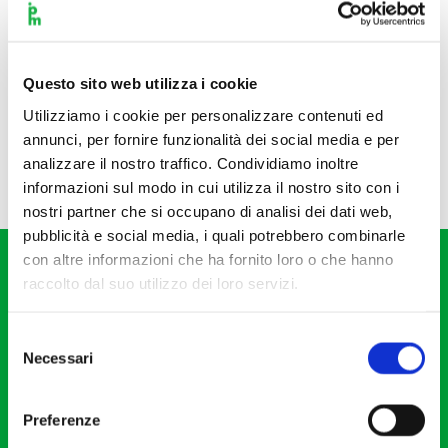
Questo sito web utilizza i cookie
Utilizziamo i cookie per personalizzare contenuti ed
annunci, per fornire funzionalità dei social media e per
analizzare il nostro traffico. Condividiamo inoltre
informazioni sul modo in cui utilizza il nostro sito con i
nostri partner che si occupano di analisi dei dati web,
pubblicità e social media, i quali potrebbero combinarle
con altre informazioni che ha fornito loro o che hanno
raccolto dal suo utilizzo dei loro servizi.
Selezione
Necessari
del
Fondazione I Pomeriggi Musicali
consenso
Via S. Giovanni sul Muro, 2
Preferenze
20121 Milano