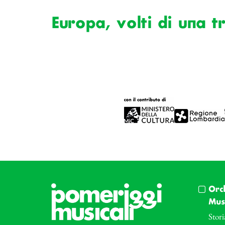
Europa, volti di una t
Orc
Musi
Stori