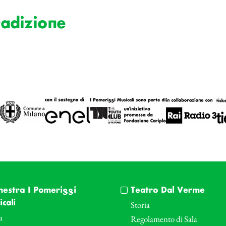
radizione
hestra I Pomeriggi
Teatro Dal Verme
cali
Storia
a
Regolamento di Sala