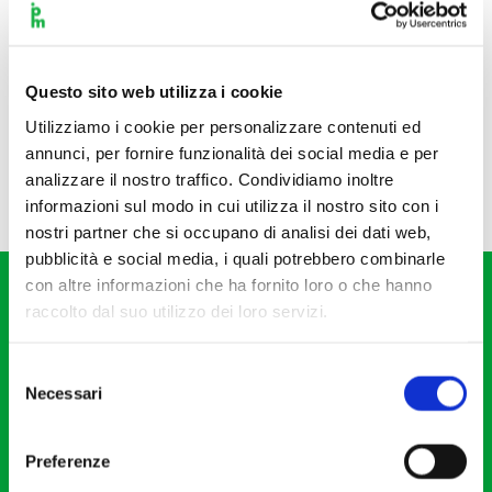
Questo sito web utilizza i cookie
Utilizziamo i cookie per personalizzare contenuti ed
annunci, per fornire funzionalità dei social media e per
analizzare il nostro traffico. Condividiamo inoltre
informazioni sul modo in cui utilizza il nostro sito con i
nostri partner che si occupano di analisi dei dati web,
pubblicità e social media, i quali potrebbero combinarle
con altre informazioni che ha fornito loro o che hanno
raccolto dal suo utilizzo dei loro servizi.
Selezione
Necessari
del
Fondazione I Pomeriggi Musicali
consenso
Via S. Giovanni sul Muro, 2
Preferenze
20121 Milano