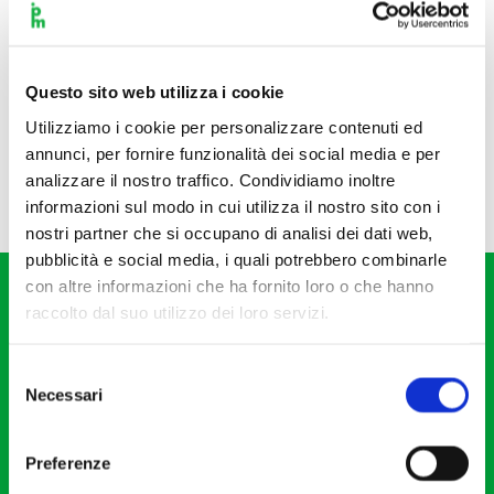
Questo sito web utilizza i cookie
Utilizziamo i cookie per personalizzare contenuti ed
annunci, per fornire funzionalità dei social media e per
analizzare il nostro traffico. Condividiamo inoltre
informazioni sul modo in cui utilizza il nostro sito con i
nostri partner che si occupano di analisi dei dati web,
pubblicità e social media, i quali potrebbero combinarle
con altre informazioni che ha fornito loro o che hanno
raccolto dal suo utilizzo dei loro servizi.
Selezione
Necessari
del
Fondazione I Pomeriggi Musicali
consenso
Via S. Giovanni sul Muro, 2
Preferenze
20121 Milano