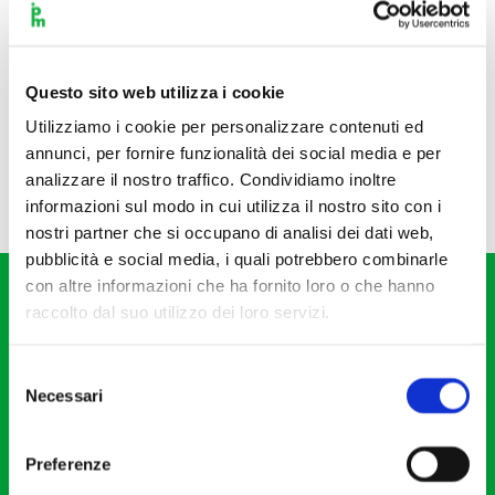
Questo sito web utilizza i cookie
Utilizziamo i cookie per personalizzare contenuti ed
annunci, per fornire funzionalità dei social media e per
analizzare il nostro traffico. Condividiamo inoltre
informazioni sul modo in cui utilizza il nostro sito con i
nostri partner che si occupano di analisi dei dati web,
pubblicità e social media, i quali potrebbero combinarle
con altre informazioni che ha fornito loro o che hanno
raccolto dal suo utilizzo dei loro servizi.
Selezione
Necessari
del
Fondazione I Pomeriggi Musicali
consenso
Via S. Giovanni sul Muro, 2
Preferenze
20121 Milano