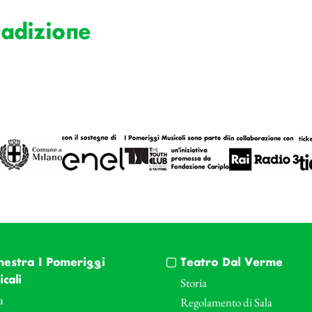
radizione
hestra I Pomeriggi
Teatro Dal Verme
cali
Storia
a
Regolamento di Sala