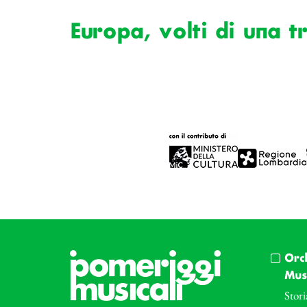
Europa, volti di una t
Orc
Musi
Stori