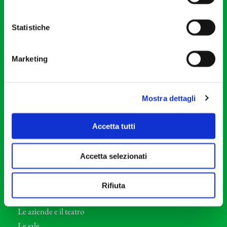
20121 Milano
Partita Iva 04410060158
Statistiche
Cod. Fisc. 80078650159
Tel: +39 02 87905
Marketing
Teatro Dal Verme
Via S. Giovanni sul Muro, 2
20121 Milano
Mostra dettagli
Orchestra I Pomeriggi Musicali
Accetta tutti
Storia
Direttore Artistico
Accetta selezionati
Direttore emerito
Professori d’Orchestra
Rifiuta
Eventi Corporate
Le aziende e il teatro
Le sale