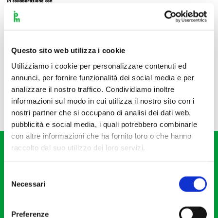
Questo sito web utilizza i cookie
Utilizziamo i cookie per personalizzare contenuti ed
annunci, per fornire funzionalità dei social media e per
analizzare il nostro traffico. Condividiamo inoltre
informazioni sul modo in cui utilizza il nostro sito con i
nostri partner che si occupano di analisi dei dati web,
pubblicità e social media, i quali potrebbero combinarle
con altre informazioni che ha fornito loro o che hanno
raccolto dal suo utilizzo dei loro servizi.
Selezione
Necessari
del
consenso
Fondazione I Pomeriggi Musicali
Via S. Giovanni sul Muro, 2
Preferenze