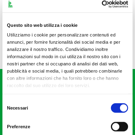
Questo sito web utilizza i cookie
Utilizziamo i cookie per personalizzare contenuti ed
annunci, per fornire funzionalità dei social media e per
analizzare il nostro traffico. Condividiamo inoltre
informazioni sul modo in cui utilizza il nostro sito con i
nostri partner che si occupano di analisi dei dati web,
pubblicità e social media, i quali potrebbero combinarle
con altre informazioni che ha fornito loro o che hanno
raccolto dal suo utilizzo dei loro servizi.
Selezione
Necessari
del
Fondazione I Pomeriggi Musicali
consenso
Via S. Giovanni sul Muro, 2
Preferenze
20121 Milano