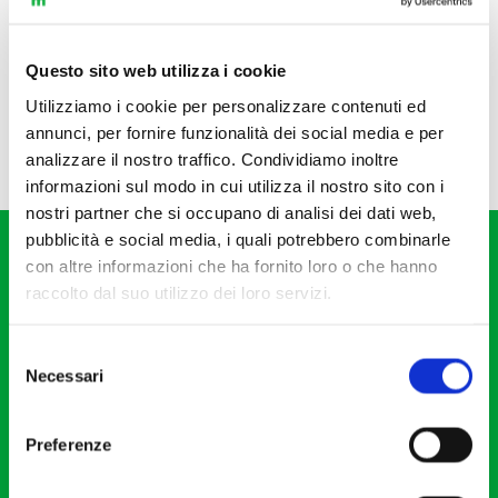
Questo sito web utilizza i cookie
Utilizziamo i cookie per personalizzare contenuti ed
annunci, per fornire funzionalità dei social media e per
analizzare il nostro traffico. Condividiamo inoltre
informazioni sul modo in cui utilizza il nostro sito con i
nostri partner che si occupano di analisi dei dati web,
pubblicità e social media, i quali potrebbero combinarle
con altre informazioni che ha fornito loro o che hanno
raccolto dal suo utilizzo dei loro servizi.
Selezione
Fondazione I Pomeriggi Musicali
Necessari
del
Via S. Giovanni sul Muro, 2
consenso
20121 Milano
Preferenze
Partita Iva 04410060158
Cod. Fisc. 80078650159