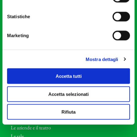
20121 Milano
Partita Iva 04410060158
Statistiche
Cod. Fisc. 80078650159
Tel: +39 02 87905
Marketing
Teatro Dal Verme
Via S. Giovanni sul Muro, 2
20121 Milano
Mostra dettagli
Orchestra I Pomeriggi Musicali
Accetta tutti
Storia
Direttore Artistico
Accetta selezionati
Direttore emerito
Professori d’Orchestra
Rifiuta
Eventi Corporate
Le aziende e il teatro
Le sale