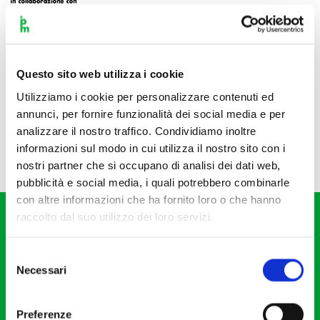
Questo sito web utilizza i cookie
Utilizziamo i cookie per personalizzare contenuti ed
annunci, per fornire funzionalità dei social media e per
analizzare il nostro traffico. Condividiamo inoltre
informazioni sul modo in cui utilizza il nostro sito con i
nostri partner che si occupano di analisi dei dati web,
pubblicità e social media, i quali potrebbero combinarle
con altre informazioni che ha fornito loro o che hanno
raccolto dal suo utilizzo dei loro servizi.
Selezione
Necessari
del
consenso
Fondazione I Pomeriggi Musicali
Via S. Giovanni sul Muro, 2
Preferenze