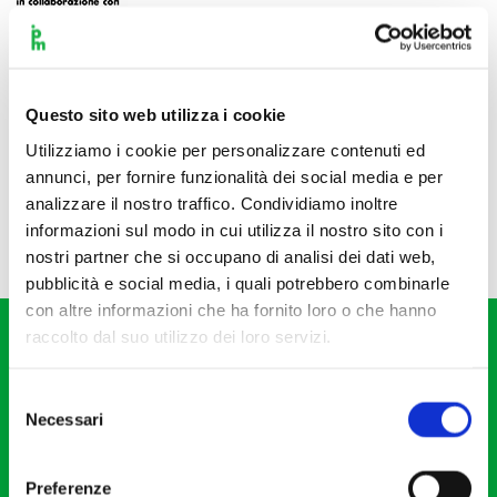
Questo sito web utilizza i cookie
Utilizziamo i cookie per personalizzare contenuti ed
annunci, per fornire funzionalità dei social media e per
analizzare il nostro traffico. Condividiamo inoltre
informazioni sul modo in cui utilizza il nostro sito con i
nostri partner che si occupano di analisi dei dati web,
pubblicità e social media, i quali potrebbero combinarle
con altre informazioni che ha fornito loro o che hanno
raccolto dal suo utilizzo dei loro servizi.
Selezione
Necessari
del
consenso
Fondazione I Pomeriggi Musicali
Via S. Giovanni sul Muro, 2
Preferenze