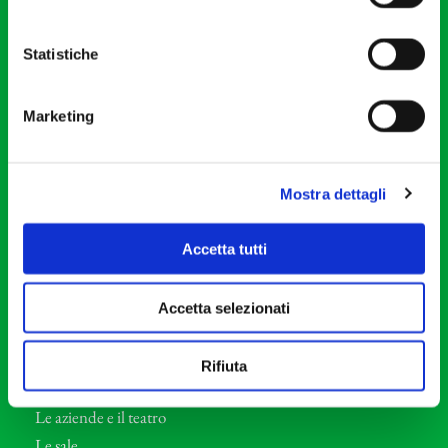
20121 Milano
Partita Iva 04410060158
Statistiche
Cod. Fisc. 80078650159
Tel: +39 02 87905
Marketing
Teatro Dal Verme
Via S. Giovanni sul Muro, 2
20121 Milano
Mostra dettagli
Orchestra I Pomeriggi Musicali
Accetta tutti
Storia
Direttore Artistico
Accetta selezionati
Direttore emerito
Professori d’Orchestra
Rifiuta
Eventi Corporate
Le aziende e il teatro
Le sale