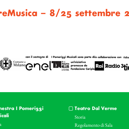
reMusica – 8/25 settembre 
hestra I Pomeriggi
Teatro Dal Verme
cali
Storia
a
Regolamento di Sala