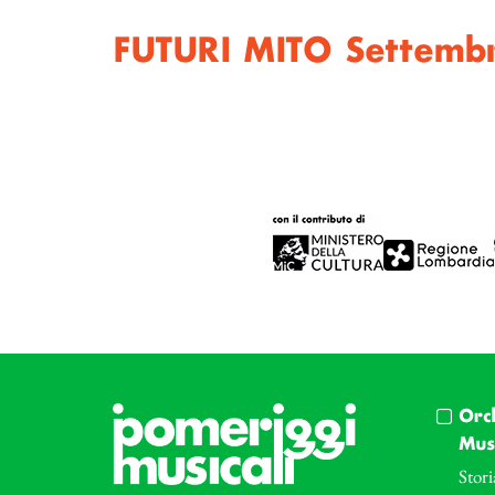
FUTURI MITO Settemb
Orc
Musi
Stori