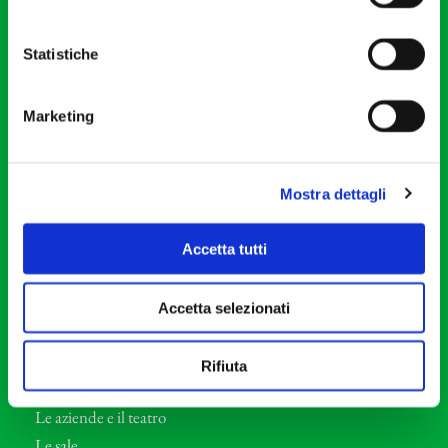
20121 Milano
Partita Iva 04410060158
Statistiche
Cod. Fisc. 80078650159
Tel: +39 02 87905
Marketing
Teatro Dal Verme
Via S. Giovanni sul Muro, 2
20121 Milano
Mostra dettagli
Orchestra I Pomeriggi Musicali
Accetta tutti
Storia
Direttore Artistico
Accetta selezionati
Direttore emerito
Professori d’Orchestra
Rifiuta
Eventi Corporate
Le aziende e il teatro
Le sale