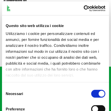
Questo sito web utilizza i cookie
Utilizziamo i cookie per personalizzare contenuti ed
annunci, per fornire funzionalità dei social media e per
analizzare il nostro traffico. Condividiamo inoltre
informazioni sul modo in cui utilizza il nostro sito con i
nostri partner che si occupano di analisi dei dati web,
pubblicità e social media, i quali potrebbero combinarle
con altre informazioni che ha fornito loro o che hanno
raccolto dal suo utilizzo dei loro servizi.
Selezione
Necessari
del
consenso
Fondazione I Pomeriggi Musicali
Via S. Giovanni sul Muro, 2
Preferenze