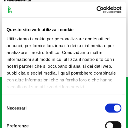
Questo sito web utilizza i cookie
Utilizziamo i cookie per personalizzare contenuti ed
annunci, per fornire funzionalità dei social media e per
analizzare il nostro traffico. Condividiamo inoltre
informazioni sul modo in cui utilizza il nostro sito con i
nostri partner che si occupano di analisi dei dati web,
pubblicità e social media, i quali potrebbero combinarle
con altre informazioni che ha fornito loro o che hanno
raccolto dal suo utilizzo dei loro servizi.
Selezione
Necessari
del
consenso
Fondazione I Pomeriggi Musicali
Via S. Giovanni sul Muro, 2
Preferenze