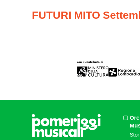
FUTURI MITO Settemb
Orc
Mus
Stor