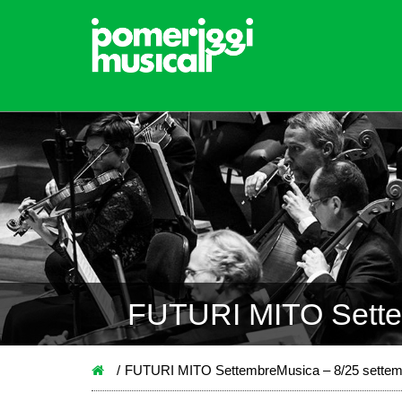
FUTURI MITO Sette
FUTURI MITO SettembreMusica – 8/25 settem