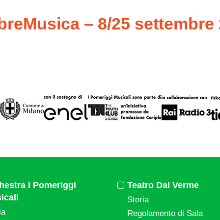
reMusica – 8/25 settembre
hestra I Pomeriggi
Teatro Dal Verme
icali
Storia
ia
Regolamento di Sala