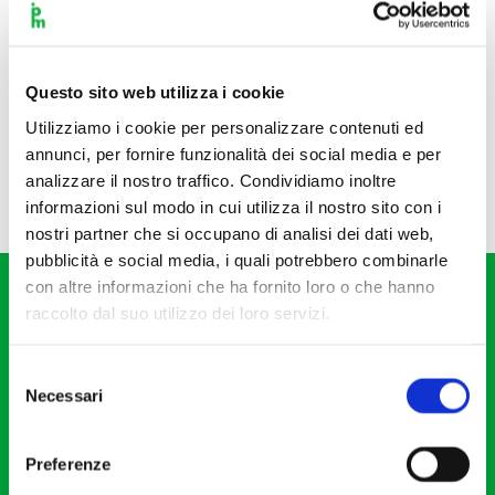
Questo sito web utilizza i cookie
Utilizziamo i cookie per personalizzare contenuti ed
annunci, per fornire funzionalità dei social media e per
analizzare il nostro traffico. Condividiamo inoltre
informazioni sul modo in cui utilizza il nostro sito con i
nostri partner che si occupano di analisi dei dati web,
pubblicità e social media, i quali potrebbero combinarle
con altre informazioni che ha fornito loro o che hanno
raccolto dal suo utilizzo dei loro servizi.
Selezione
Necessari
del
Fondazione I Pomeriggi Musicali
consenso
Via S. Giovanni sul Muro, 2
Preferenze
20121 Milano