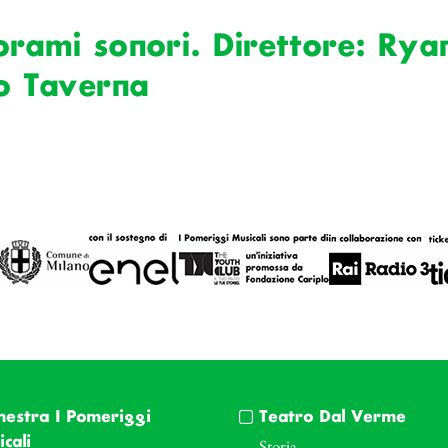
orami sonori. Direttore: Ry
o Taverna
hestra I Pomeriggi
Teatro Dal Verme
cali
Storia