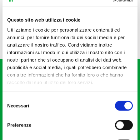
Questo sito web utilizza i cookie
Utilizziamo i cookie per personalizzare contenuti ed
annunci, per fornire funzionalità dei social media e per
analizzare il nostro traffico. Condividiamo inoltre
informazioni sul modo in cui utilizza il nostro sito con i
nostri partner che si occupano di analisi dei dati web,
pubblicità e social media, i quali potrebbero combinarle
con altre informazioni che ha fornito loro o che hanno
raccolto dal suo utilizzo dei loro servizi.
Selezione
Fondazione I Pomeriggi Musicali
Necessari
del
Via S. Giovanni sul Muro, 2
consenso
20121 Milano
Preferenze
Partita Iva 04410060158
Cod. Fisc. 80078650159