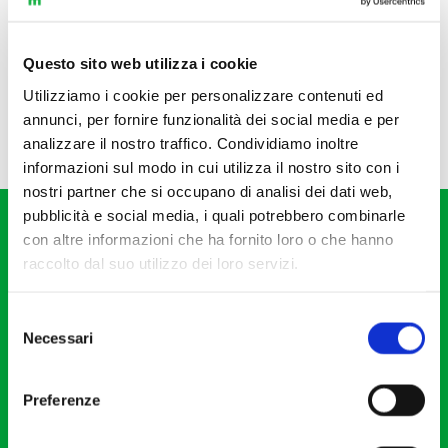
Questo sito web utilizza i cookie
Utilizziamo i cookie per personalizzare contenuti ed
annunci, per fornire funzionalità dei social media e per
analizzare il nostro traffico. Condividiamo inoltre
informazioni sul modo in cui utilizza il nostro sito con i
nostri partner che si occupano di analisi dei dati web,
pubblicità e social media, i quali potrebbero combinarle
con altre informazioni che ha fornito loro o che hanno
raccolto dal suo utilizzo dei loro servizi.
Selezione
Fondazione I Pomeriggi Musicali
Necessari
del
Via S. Giovanni sul Muro, 2
consenso
20121 Milano
Preferenze
Partita Iva 04410060158
Cod. Fisc. 80078650159