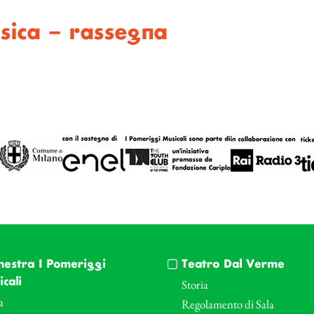
sica – rassegna
hestra I Pomeriggi
Teatro Dal Verme
cali
Storia
a
Regolamento di Sala