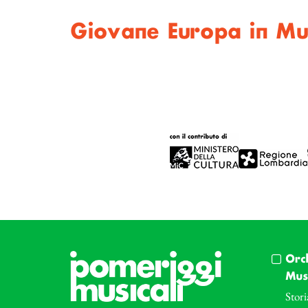
Giovane Europa in Mu
Orc
Musi
Stori