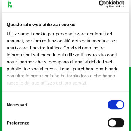
Questo sito web utilizza i cookie
Utilizziamo i cookie per personalizzare contenuti ed
annunci, per fornire funzionalità dei social media e per
analizzare il nostro traffico. Condividiamo inoltre
informazioni sul modo in cui utilizza il nostro sito con i
nostri partner che si occupano di analisi dei dati web,
pubblicità e social media, i quali potrebbero combinarle
con altre informazioni che ha fornito loro o che hanno
raccolto dal suo utilizzo dei loro servizi.
Selezione
Necessari
del
Fondazione I Pomeriggi Musicali
consenso
Via S. Giovanni sul Muro, 2
Preferenze
20121 Milano