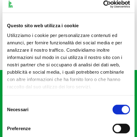
Questo sito web utilizza i cookie
Utilizziamo i cookie per personalizzare contenuti ed
annunci, per fornire funzionalità dei social media e per
analizzare il nostro traffico. Condividiamo inoltre
informazioni sul modo in cui utilizza il nostro sito con i
nostri partner che si occupano di analisi dei dati web,
pubblicità e social media, i quali potrebbero combinarle
con altre informazioni che ha fornito loro o che hanno
raccolto dal suo utilizzo dei loro servizi.
Selezione
Necessari
del
Fondazione I Pomeriggi Musicali
consenso
Via S. Giovanni sul Muro, 2
Preferenze
20121 Milano